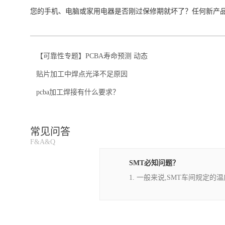
您的手机、电脑或家用电器是否刚过保修期就坏了？任何新产品的
【可靠性专题】PCBA寿命预测 动态
贴片加工中焊点光泽不足原因
pcba加工焊接有什么要求？
常见问答
F&A&Q
SMT必知问题？
即：
1. 一般来说,SMT车间规定的温度为25&plusmn;3℃;