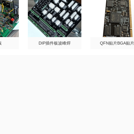
板
DIP插件板波峰焊
QFN贴片BGA贴