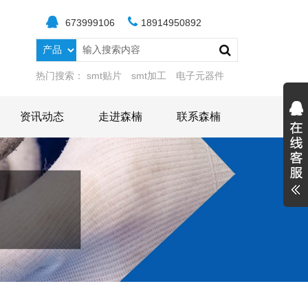
673999106
18914950892
热门搜索：
smt贴片
smt加工
电子元器件
资讯动态
走进森楠
联系森楠